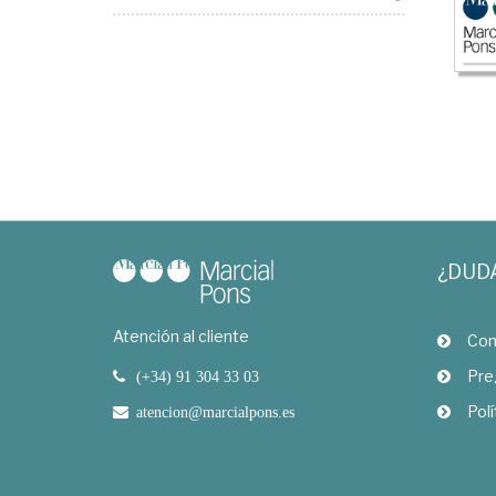
¿DUD
Atención al cliente
Com
Pre
(+34) 91 304 33 03
Polí
atencion@marcialpons.es