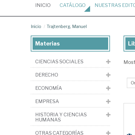
(CURRENT)
INICIO
CATÁLOGO
NUESTRAS
EDIT
Inicio
Trajtenberg, Manuel
Materias
Li
Lib
de
CIENCIAS SOCIALES
Mos
Tra
Ma
DERECHO
ECONOMÍA
EMPRESA
HISTORIA Y CIENCIAS
HUMANAS
OTRAS CATEGORÍAS