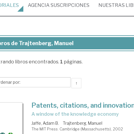
ORIALES
AGENCIA
SUSCRIPCIONES
NUESTRAS
LI
bros de Trajtenberg, Manuel
ros
trando
libros encontrados.
1
páginas.
jtenberg,
nuel
↑
Patents, citations, and innovatio
a window of the knowledge economy
Jaffe, Adam B.
Trajtenberg, Manuel
The MIT Press. Cambridge (Massachusetts), 2002