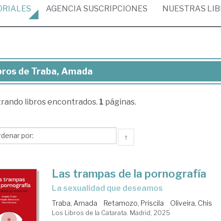
ORIALES
AGENCIA
SUSCRIPCIONES
NUESTRAS
LI
bros de Traba, Amada
ros
trando
libros encontrados.
1
páginas.
ba,
ada
↑
Las trampas de la pornografía
La sexualidad que deseamos
Traba, Amada
Retamozo, Priscila
Oliveira, Chis
Los Libros de la Catarata. Madrid, 2025