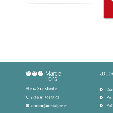
¿DUD
Atención al cliente
Com
Pre
(+34) 91 304 33 03
Polí
atencion@marcialpons.es