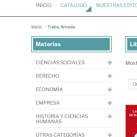
(CURRENT)
INICIO
CATÁLOGO
NUESTRAS
EDIT
Inicio
Traba, Amada
Materias
Li
Lib
de
CIENCIAS SOCIALES
Mos
Tra
Am
DERECHO
ECONOMÍA
EMPRESA
HISTORIA Y CIENCIAS
HUMANAS
OTRAS CATEGORÍAS