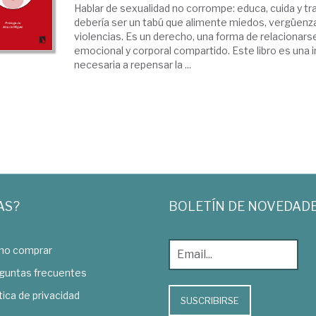
Hablar de sexualidad no corrompe: educa, cuida y t
debería ser un tabú que alimente miedos, vergüenza
violencias. Es un derecho, una forma de relacionar
emocional y corporal compartido. Este libro es una i
necesaria a repensar la ...
AS?
BOLETÍN DE NOVEDAD
o comprar
guntas frecuentes
tica de privacidad
SUSCRIBIRSE