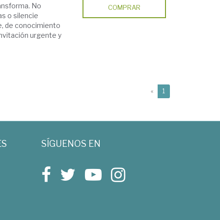
ransforma. No
COMPRAR
s o silencie
se, de conocimiento
nvitación urgente y
(current)
«
1
ES
SÍGUENOS EN