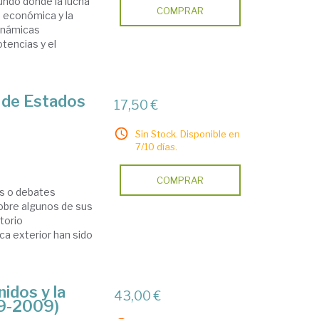
undo donde la lucha
COMPRAR
n económica y la
dinámicas
tencias y el
r de Estados
17,50 €
Sin Stock. Disponible en
7/10 días.
COMPRAR
as o debates
obre algunos de sus
torio
ica exterior han sido
nidos y la
43,00 €
89-2009)