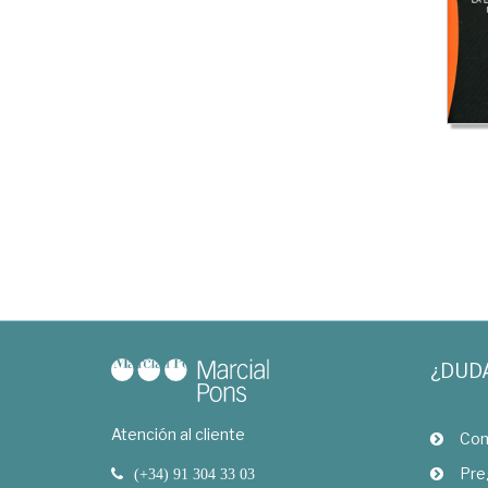
¿DUD
Atención al cliente
Com
Pre
(+34) 91 304 33 03