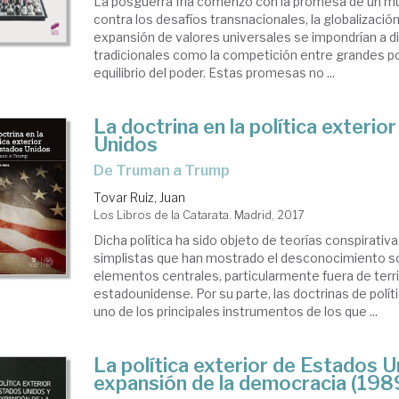
La posguerra fría comenzó con la promesa de un m
contra los desafíos transnacionales, la globalizació
expansión de valores universales se impondrían a 
tradicionales como la competición entre grandes po
equilibrio del poder. Estas promesas no ...
La doctrina en la política exterio
Unidos
de Truman a Trump
Tovar Ruiz, Juan
Los Libros de la Catarata. Madrid, 2017
Dicha política ha sido objeto de teorías conspirativ
simplistas que han mostrado el desconocimiento s
elementos centrales, particularmente fuera de terri
estadounidense. Por su parte, las doctrinas de polít
uno de los principales instrumentos de los que ...
La política exterior de Estados U
expansión de la democracia (19