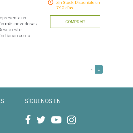
Sin Stock. Disponible en
7/10 días.
 representa un
COMPRAR
ación más novedosas
. Desde este
ión tienen como
(current)
«
1
ES
SÍGUENOS EN