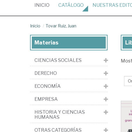
(CURRENT)
INICIO
CATÁLOGO
NUESTRAS
EDIT
Inicio
Tovar Ruiz, Juan
Materias
Li
Lib
de
CIENCIAS SOCIALES
Mos
To
Rui
DERECHO
Ju
ECONOMÍA
EMPRESA
HISTORIA Y CIENCIAS
HUMANAS
OTRAS CATEGORÍAS