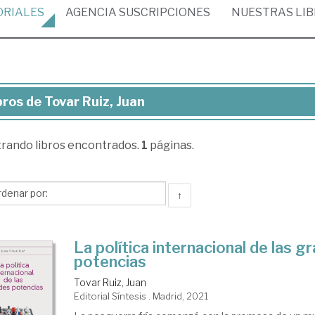
ORIALES
AGENCIA
SUSCRIPCIONES
NUESTRAS
LI
bros de Tovar Ruiz, Juan
ros
trando
libros encontrados.
1
páginas.
var
z,
an
↑
La política internacional de las g
potencias
Tovar Ruiz, Juan
Editorial Síntesis . Madrid, 2021