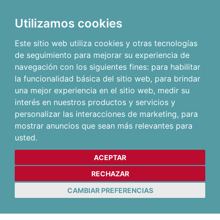
Utilizamos cookies
Este sitio web utiliza cookies y otras tecnologías
de seguimiento para mejorar su experiencia de
navegación con los siguientes fines:
para habilitar
la funcionalidad básica del sitio web
,
para brindar
una mejor experiencia en el sitio web
,
medir su
interés en nuestros productos y servicios y
personalizar las interacciones de marketing
,
para
mostrar anuncios que sean más relevantes para
usted
.
ACEPTAR
RECHAZAR
CAMBIAR PREFERENCIAS