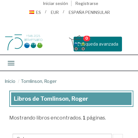
Iniciar sesión
Registrarse
ES
EUR
ESPAÑA PENINSULAR
0
Busqueda avanzada
Toggle navigation
Inicio
Tomlinson, Roger
Libros de Tomlinson, Roger
Libros
de
Mostrando
libros encontrados.
1
páginas.
Tomlinson,
Roger