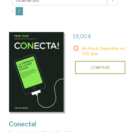
↑
(current)
«
1
19,00 €
Sin Stock. Disponible en
7/10 días.
COMPRAR
Conecta!