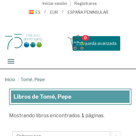
Iniciar sesión
Registrarse
ES
EUR
ESPAÑA PENINSULAR
0
Busqueda avanzada
Toggle navigation
Inicio
Tomé, Pepe
Libros de Tomé, Pepe
Libros
de
Mostrando
libros encontrados.
1
páginas.
Tomé,
Pepe