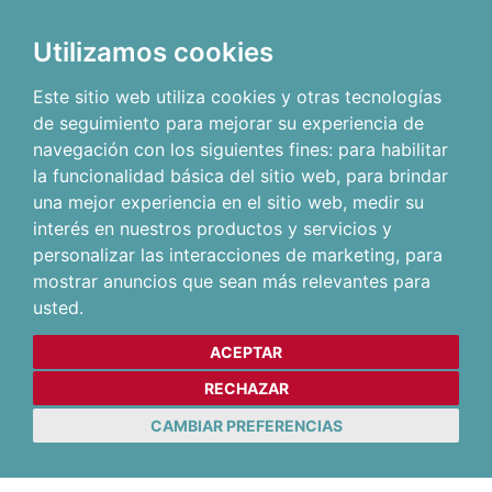
Utilizamos cookies
Este sitio web utiliza cookies y otras tecnologías
de seguimiento para mejorar su experiencia de
navegación con los siguientes fines:
para habilitar
la funcionalidad básica del sitio web
,
para brindar
una mejor experiencia en el sitio web
,
medir su
interés en nuestros productos y servicios y
personalizar las interacciones de marketing
,
para
mostrar anuncios que sean más relevantes para
usted
.
ACEPTAR
RECHAZAR
CAMBIAR PREFERENCIAS