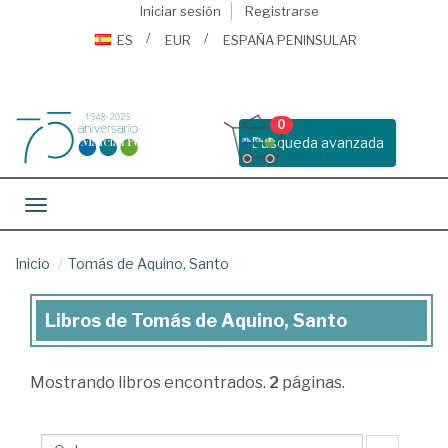
Iniciar sesión
Registrarse
ES
EUR
ESPAÑA PENINSULAR
0
Busqueda avanzada
Toggle navigation
Inicio
Tomás de Aquino, Santo
Libros de Tomás de Aquino, Santo
Libros
de
Mostrando
libros encontrados.
2
páginas.
Tomás
de