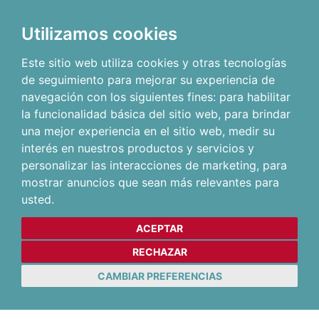
Utilizamos cookies
Este sitio web utiliza cookies y otras tecnologías
de seguimiento para mejorar su experiencia de
navegación con los siguientes fines:
para habilitar
la funcionalidad básica del sitio web
,
para brindar
una mejor experiencia en el sitio web
,
medir su
interés en nuestros productos y servicios y
personalizar las interacciones de marketing
,
para
mostrar anuncios que sean más relevantes para
usted
.
ACEPTAR
RECHAZAR
CAMBIAR PREFERENCIAS