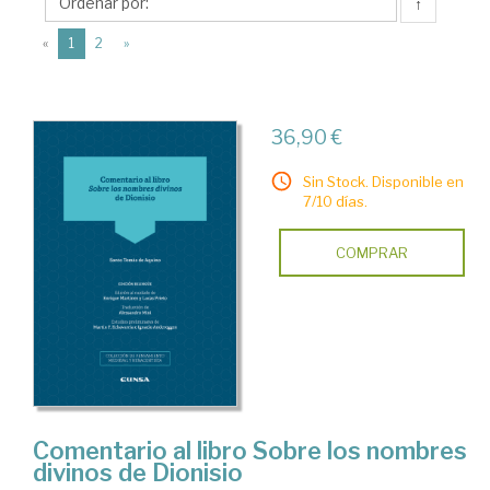
Aquino,
↑
Santo
(current)
«
1
2
»
36,90 €
Sin Stock. Disponible en
7/10 días.
COMPRAR
Comentario al libro Sobre los nombres
divinos de Dionisio