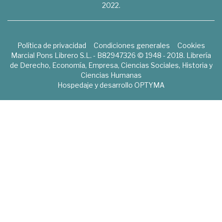
2022.
Política de privacidad
Condiciones generales
Cookies
Marcial Pons Librero S.L. - B82947326 © 1948 - 2018. Librería
de Derecho, Economía, Empresa, Ciencias Sociales, Historia y
Ciencias Humanas
Hospedaje y desarrollo
OPTYMA