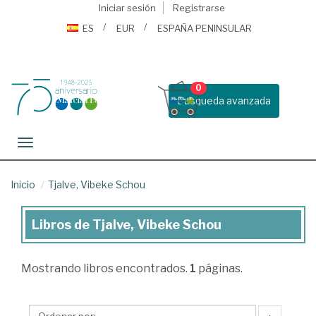
Iniciar sesión
Registrarse
ES
EUR
ESPAÑA PENINSULAR
0
Busqueda avanzada
Toggle navigation
Inicio
Tjalve, Vibeke Schou
Libros de Tjalve, Vibeke Schou
Libros
de
Mostrando
libros encontrados.
1
páginas.
Tjalve,
Vibeke