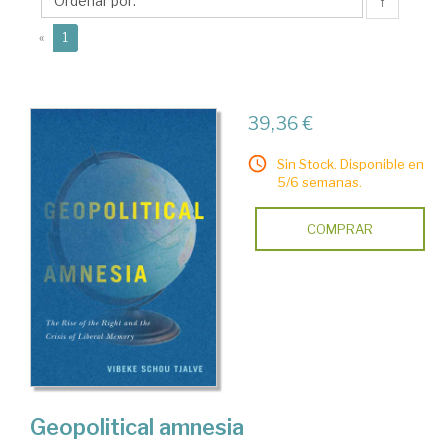
Schou
↑
(current)
«
1
39,36 €
Sin Stock. Disponible en
5/6 semanas.
COMPRAR
Geopolitical amnesia