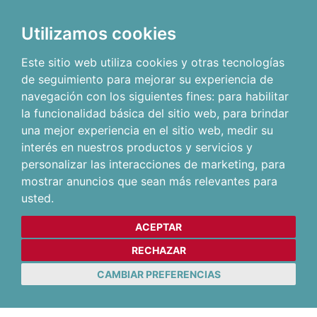
Utilizamos cookies
Este sitio web utiliza cookies y otras tecnologías
de seguimiento para mejorar su experiencia de
navegación con los siguientes fines:
para habilitar
la funcionalidad básica del sitio web
,
para brindar
una mejor experiencia en el sitio web
,
medir su
interés en nuestros productos y servicios y
personalizar las interacciones de marketing
,
para
mostrar anuncios que sean más relevantes para
usted
.
ACEPTAR
RECHAZAR
CAMBIAR PREFERENCIAS