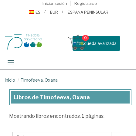
Iniciar sesión
Registrarse
ES
EUR
ESPAÑA PENINSULAR
0
Busqueda avanzada
Toggle navigation
Inicio
Timofeeva, Oxana
Libros de Timofeeva, Oxana
Libros
de
Mostrando
libros encontrados.
1
páginas.
Timofeeva,
Oxana