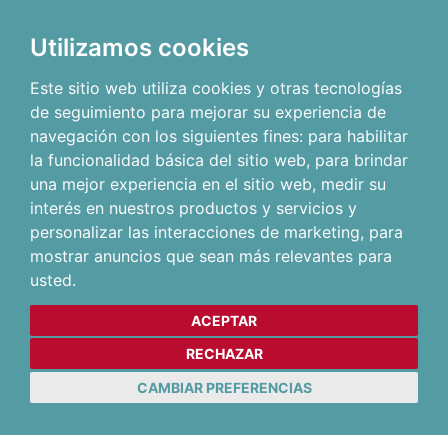
Utilizamos cookies
Este sitio web utiliza cookies y otras tecnologías
de seguimiento para mejorar su experiencia de
navegación con los siguientes fines:
para habilitar
la funcionalidad básica del sitio web
,
para brindar
una mejor experiencia en el sitio web
,
medir su
interés en nuestros productos y servicios y
personalizar las interacciones de marketing
,
para
mostrar anuncios que sean más relevantes para
usted
.
ACEPTAR
RECHAZAR
CAMBIAR PREFERENCIAS