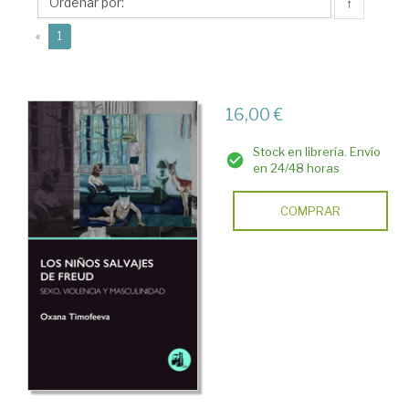
↑
(current)
«
1
16,00 €
Stock en librería. Envío
en 24/48 horas
COMPRAR