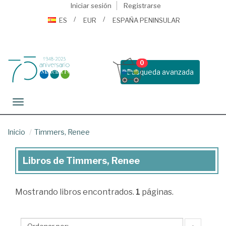
Iniciar sesión
Registrarse
ES
EUR
ESPAÑA PENINSULAR
0
Busqueda avanzada
Toggle navigation
Inicio
Timmers, Renee
Libros de Timmers, Renee
Libros
de
Mostrando
libros encontrados.
1
páginas.
Timmers,
Renee