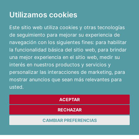
Utilizamos cookies
Este sitio web utiliza cookies y otras tecnologías
de seguimiento para mejorar su experiencia de
navegación con los siguientes fines:
para habilitar
la funcionalidad básica del sitio web
,
para brindar
una mejor experiencia en el sitio web
,
medir su
interés en nuestros productos y servicios y
personalizar las interacciones de marketing
,
para
mostrar anuncios que sean más relevantes para
usted
.
ACEPTAR
RECHAZAR
CAMBIAR PREFERENCIAS