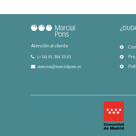
¿DUD
Atención al cliente
Com
Pre
(+34) 91 304 33 03
Polí
atencion@marcialpons.es