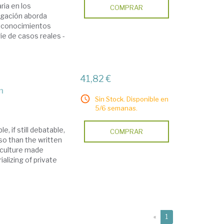
ria en los
COMPRAR
igación aborda
e conocimientos
ie de casos reales -
41,82 €
n
Sin Stock. Disponible en
5/6 semanas.
, if still debatable,
COMPRAR
so than the written
t culture made
alizing of private
(current)
«
1