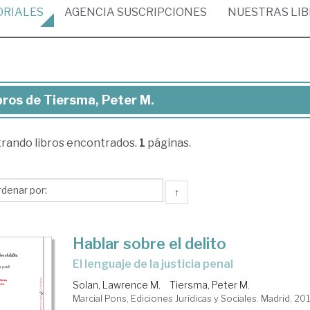
ORIALES
AGENCIA
SUSCRIPCIONES
NUESTRAS
LI
bros de Tiersma, Peter M.
ros
trando
libros encontrados.
1
páginas.
rsma,
ter
↑
Hablar sobre el delito
El lenguaje de la justicia penal
Solan, Lawrence M.
Tiersma, Peter M.
Marcial Pons, Ediciones Jurídicas y Sociales. Madrid, 20