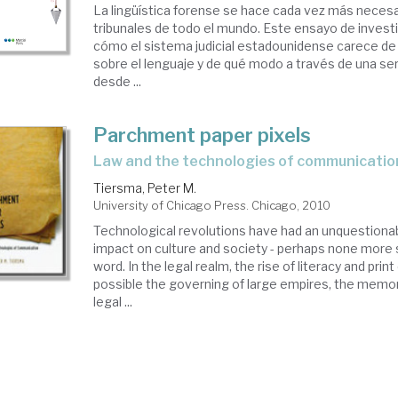
La lingüística forense se hace cada vez más necesa
tribunales de todo el mundo. Este ensayo de invest
cómo el sistema judicial estadounidense carece d
sobre el lenguaje y de qué modo a través de una ser
desde ...
Parchment paper pixels
Law and the technologies of communicatio
Tiersma, Peter M.
University of Chicago Press. Chicago, 2010
Technological revolutions have had an unquestionable
impact on culture and society - perhaps none more 
word. In the legal realm, the rise of literacy and prin
possible the governing of large empires, the memori
legal ...