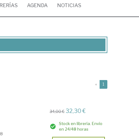
BRERÍAS
AGENDA
NOTICIAS
(current)
«
1
32,30 €
34,00 €
Stock en librería. Envío
en 24/48 horas
18