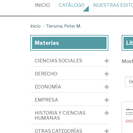
(CURRENT)
INICIO
CATÁLOGO
NUESTRAS
EDIT
Inicio
Tiersma, Peter M.
Materias
Li
Lib
de
CIENCIAS SOCIALES
Mos
Tie
Pe
DERECHO
M.
ECONOMÍA
EMPRESA
HISTORIA Y CIENCIAS
HUMANAS
OTRAS CATEGORÍAS