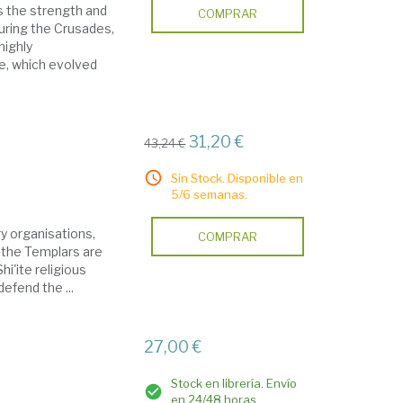
s the strength and
COMPRAR
uring the Crusades,
highly
e, which evolved
31,20 €
43,24 €
Sin Stock. Disponible en
5/6 semanas.
y organisations,
COMPRAR
 the Templars are
i'ite religious
defend the ...
27,00 €
Stock en librería. Envío
en 24/48 horas