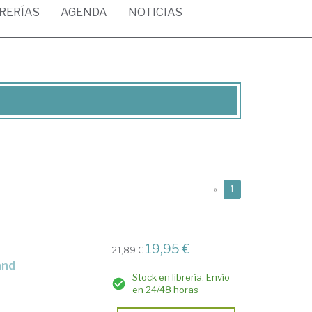
BRERÍAS
AGENDA
NOTICIAS
(current)
«
1
19,95 €
21,89 €
and
Stock en librería. Envío
en 24/48 horas