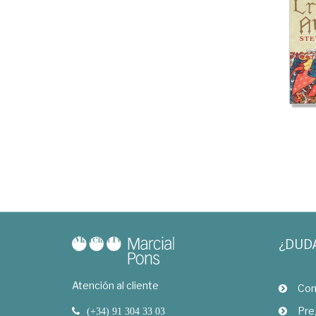
¿DUD
Atención al cliente
Com
Pre
(+34) 91 304 33 03