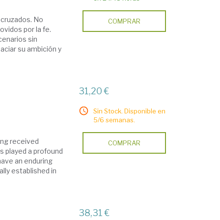
s cruzados. No
COMPRAR
vidos por la fe.
cenarios sin
aciar su ambición y
31,20 €
Sin Stock. Disponible en
5/6 semanas.
ing received
COMPRAR
 played a profound
have an enduring
lly established in
38,31 €