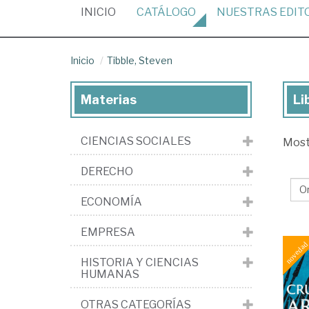
(CURRENT)
INICIO
CATÁLOGO
NUESTRAS
EDIT
Inicio
Tibble, Steven
Materias
Li
Lib
de
CIENCIAS SOCIALES
Mos
Tib
St
DERECHO
ECONOMÍA
EMPRESA
HISTORIA Y CIENCIAS
HUMANAS
OTRAS CATEGORÍAS