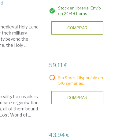
nd
Stock en librería. Envío
en 24/48 horas
e medieval Holy Land
COMPRAR
their military
ity beyond the
, the Holy ...
59,11 €
Sin Stock. Disponible en
5/6 semanas.
ality he unveils is
COMPRAR
tricate organisation
, all of them bound
ost World of ...
43,94 €