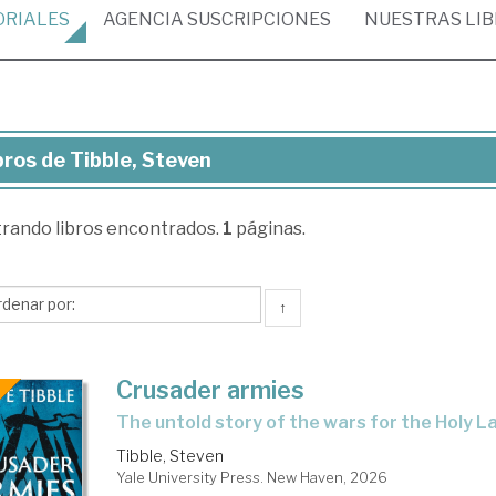
ORIALES
AGENCIA
SUSCRIPCIONES
NUESTRAS
LI
bros de Tibble, Steven
ros
trando
libros encontrados.
1
páginas.
ble,
even
↑
Crusader armies
the untold story of the wars for the Holy L
Tibble, Steven
Yale University Press. New Haven, 2026