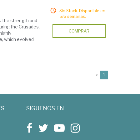
Sin Stock. Disponible en
5/6 semanas.
s the strength and
uring the Crusades,
COMPRAR
highly
e, which evolved
(current)
«
1
ES
SÍGUENOS EN