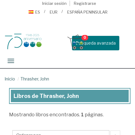
Iniciar sesión
Registrarse
ES
EUR
ESPAÑA PENINSULAR
0
Busqueda avanzada
Toggle navigation
Inicio
Thrasher, John
Libros de Thrasher, John
Libros
de
Mostrando
libros encontrados.
1
páginas.
Thrasher,
John