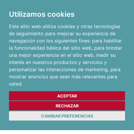
Utilizamos cookies
Este sitio web utiliza cookies y otras tecnologías
de seguimiento para mejorar su experiencia de
navegación con los siguientes fines:
para habilitar
la funcionalidad básica del sitio web
,
para brindar
una mejor experiencia en el sitio web
,
medir su
interés en nuestros productos y servicios y
personalizar las interacciones de marketing
,
para
mostrar anuncios que sean más relevantes para
usted
.
ACEPTAR
RECHAZAR
CAMBIAR PREFERENCIAS