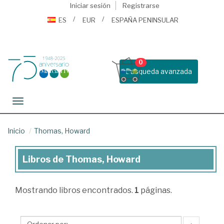
Iniciar sesión
Registrarse
ES
EUR
ESPAÑA PENINSULAR
0
Busqueda avanzada
Toggle navigation
Inicio
Thomas, Howard
Libros de Thomas, Howard
Libros
de
Mostrando
libros encontrados.
1
páginas.
Thomas,
Howard