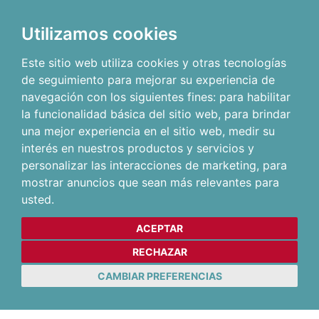
Utilizamos cookies
Este sitio web utiliza cookies y otras tecnologías
de seguimiento para mejorar su experiencia de
navegación con los siguientes fines:
para habilitar
la funcionalidad básica del sitio web
,
para brindar
una mejor experiencia en el sitio web
,
medir su
interés en nuestros productos y servicios y
personalizar las interacciones de marketing
,
para
mostrar anuncios que sean más relevantes para
usted
.
ACEPTAR
RECHAZAR
CAMBIAR PREFERENCIAS