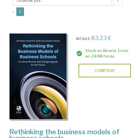
↑
(current)
«
1
83,23 €
87,61 €
Stock en librería. Envío
en 24/48 horas
COMPRAR
Rethinking the business models of
business schools