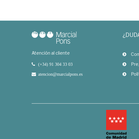
¿DUD
Atención al cliente
Com
Pre
(+34) 91 304 33 03
Polí
atencion@marcialpons.es