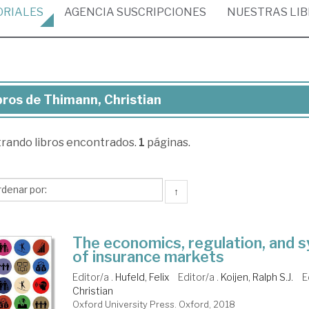
ORIALES
AGENCIA
SUSCRIPCIONES
NUESTRAS
LI
bros de Thimann, Christian
ros
trando
libros encontrados.
1
páginas.
imann,
istian
↑
The economics, regulation, and s
of insurance markets
Editor/a .
Hufeld, Felix
Editor/a .
Koijen, Ralph S.J.
E
Christian
Oxford University Press. Oxford, 2018