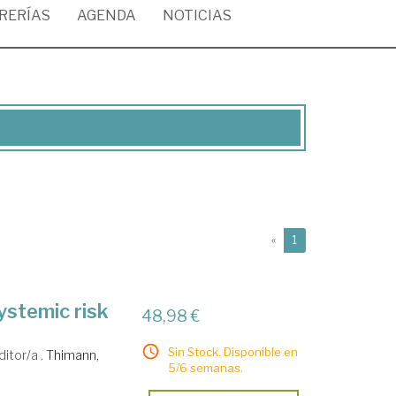
BRERÍAS
AGENDA
NOTICIAS
(current)
«
1
ystemic risk
48,98 €
Sin Stock. Disponible en
ditor/a .
Thimann,
5/6 semanas.