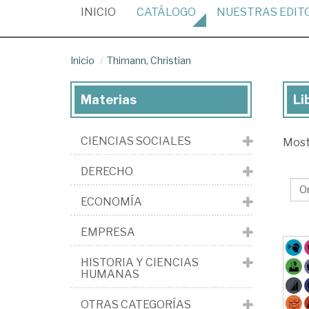
(CURRENT)
INICIO
CATÁLOGO
NUESTRAS
EDIT
Inicio
Thimann, Christian
Materias
Li
Lib
de
CIENCIAS SOCIALES
Mos
Th
Chr
DERECHO
ECONOMÍA
EMPRESA
HISTORIA Y CIENCIAS
HUMANAS
OTRAS CATEGORÍAS