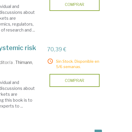
COMPRAR
vidual and
, discussions about
kets are
emics, regulators,
of research and ...
ystemic risk
70,39 €
Sin Stock. Disponible en
ditor/a .
Thimann,
5/6 semanas.
COMPRAR
vidual and
, discussions about
rkets are
ng this book is to
xperts to ...