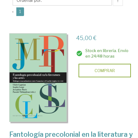
↑
(current)
«
1
45,00 €
Stock en librería. Envío
en 24/48 horas
COMPRAR
Fantología precolonial en la literatura y