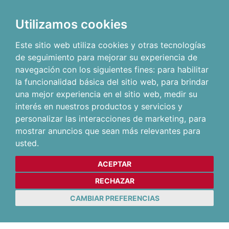
Utilizamos cookies
Este sitio web utiliza cookies y otras tecnologías
de seguimiento para mejorar su experiencia de
navegación con los siguientes fines:
para habilitar
la funcionalidad básica del sitio web
,
para brindar
una mejor experiencia en el sitio web
,
medir su
interés en nuestros productos y servicios y
personalizar las interacciones de marketing
,
para
mostrar anuncios que sean más relevantes para
usted
.
ACEPTAR
RECHAZAR
CAMBIAR PREFERENCIAS