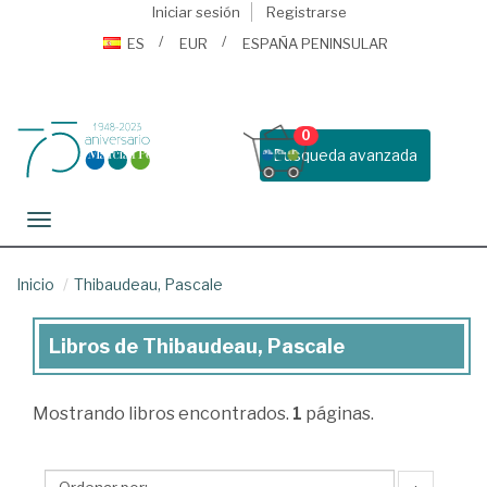
Iniciar sesión
Registrarse
ES
EUR
ESPAÑA PENINSULAR
0
Busqueda avanzada
Toggle navigation
Inicio
Thibaudeau, Pascale
Libros de Thibaudeau, Pascale
Libros
de
Mostrando
libros encontrados.
1
páginas.
Thibaudeau,
Pascale