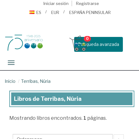
Iniciar sesión
Registrarse
ES
EUR
ESPAÑA PENINSULAR
0
Busqueda avanzada
Toggle navigation
Inicio
Terribas, Núria
Libros de Terribas, Núria
Libros
de
Mostrando
libros encontrados.
1
páginas.
Terribas,
Núria