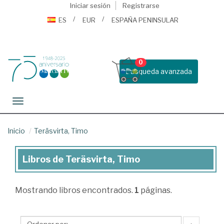
Iniciar sesión
Registrarse
ES
EUR
ESPAÑA PENINSULAR
0
Busqueda avanzada
Toggle navigation
Inicio
Teräsvirta, Timo
Libros de Teräsvirta, Timo
Libros
de
Mostrando
libros encontrados.
1
páginas.
Teräsvirta,
Timo