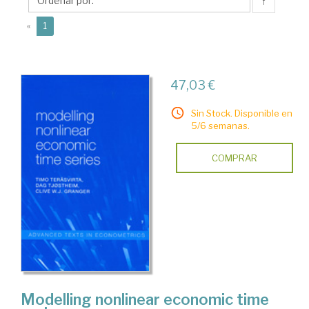
↑
(current)
«
1
47,03 €
Sin Stock. Disponible en
5/6 semanas.
COMPRAR
Modelling nonlinear economic time