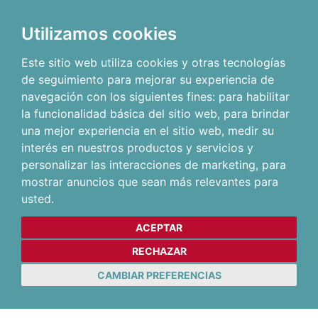
Utilizamos cookies
Este sitio web utiliza cookies y otras tecnologías
de seguimiento para mejorar su experiencia de
navegación con los siguientes fines:
para habilitar
la funcionalidad básica del sitio web
,
para brindar
una mejor experiencia en el sitio web
,
medir su
interés en nuestros productos y servicios y
personalizar las interacciones de marketing
,
para
mostrar anuncios que sean más relevantes para
usted
.
ACEPTAR
RECHAZAR
CAMBIAR PREFERENCIAS