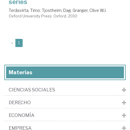
series
Teräsvirta, Timo
;
Tjostheim, Dag
;
Granger, Clive W.J.
Oxford University Press. Oxford, 2010
(current)
«
1
Materias
CIENCIAS SOCIALES
DERECHO
ECONOMÍA
EMPRESA