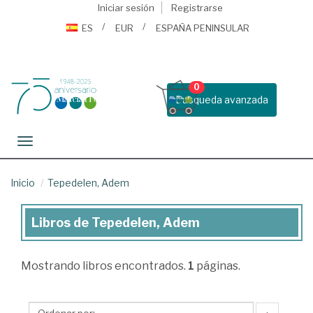
Iniciar sesión
Registrarse
ES
EUR
ESPAÑA PENINSULAR
0
Busqueda avanzada
Toggle navigation
Inicio
Tepedelen, Adem
Libros de Tepedelen, Adem
Libros
de
Mostrando
libros encontrados.
1
páginas.
Tepedelen,
Adem