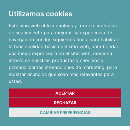
Utilizamos cookies
Este sitio web utiliza cookies y otras tecnologías
de seguimiento para mejorar su experiencia de
navegación con los siguientes fines:
para habilitar
la funcionalidad básica del sitio web
,
para brindar
una mejor experiencia en el sitio web
,
medir su
interés en nuestros productos y servicios y
personalizar las interacciones de marketing
,
para
mostrar anuncios que sean más relevantes para
usted
.
ACEPTAR
RECHAZAR
CAMBIAR PREFERENCIAS