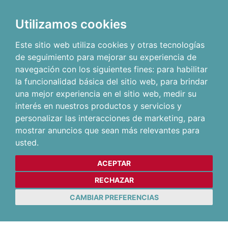
Utilizamos cookies
Este sitio web utiliza cookies y otras tecnologías
de seguimiento para mejorar su experiencia de
navegación con los siguientes fines:
para habilitar
la funcionalidad básica del sitio web
,
para brindar
una mejor experiencia en el sitio web
,
medir su
interés en nuestros productos y servicios y
personalizar las interacciones de marketing
,
para
mostrar anuncios que sean más relevantes para
usted
.
ACEPTAR
RECHAZAR
CAMBIAR PREFERENCIAS