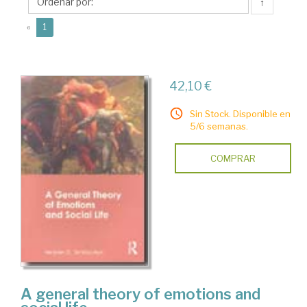
D.
↑
(current)
«
1
42,10 €
Sin Stock. Disponible en
5/6 semanas.
COMPRAR
A general theory of emotions and