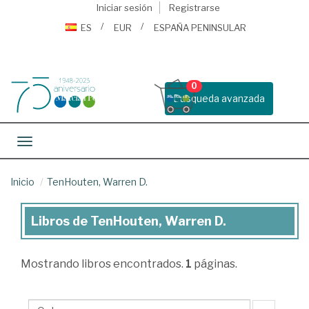
Iniciar sesión
Registrarse
ES
EUR
ESPAÑA PENINSULAR
0
Busqueda avanzada
Toggle navigation
Inicio
TenHouten, Warren D.
Libros de TenHouten, Warren D.
Libros
de
Mostrando
libros encontrados.
1
páginas.
TenHouten,
Warren