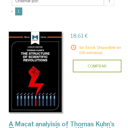
↑
(current)
«
1
18,61 €
Sin Stock. Disponible en
5/6 semanas.
COMPRAR
A Macat analyisis of Thomas Kuhn's