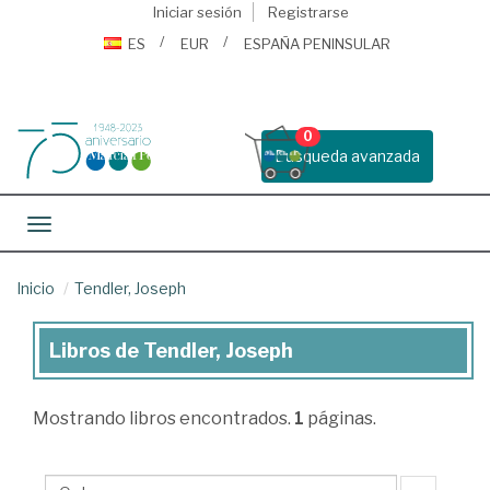
Iniciar sesión
Registrarse
ES
EUR
ESPAÑA PENINSULAR
0
Busqueda avanzada
Toggle navigation
Inicio
Tendler, Joseph
Libros de Tendler, Joseph
Libros
de
Mostrando
libros encontrados.
1
páginas.
Tendler,
Joseph