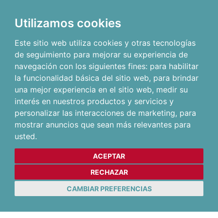
Utilizamos cookies
Este sitio web utiliza cookies y otras tecnologías
de seguimiento para mejorar su experiencia de
navegación con los siguientes fines:
para habilitar
la funcionalidad básica del sitio web
,
para brindar
una mejor experiencia en el sitio web
,
medir su
interés en nuestros productos y servicios y
personalizar las interacciones de marketing
,
para
mostrar anuncios que sean más relevantes para
usted
.
ACEPTAR
RECHAZAR
CAMBIAR PREFERENCIAS