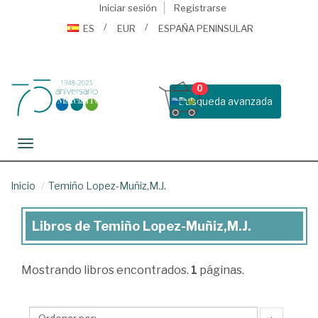
Iniciar sesión
Registrarse
ES
EUR
ESPAÑA PENINSULAR
0
Busqueda avanzada
Toggle navigation
Inicio
Temiño Lopez-Muñiz,M.J.
Libros de Temiño Lopez-Muñiz,M.J.
Libros
de
Mostrando
libros encontrados.
1
páginas.
Temiño
Lopez-