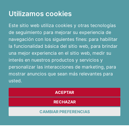
Utilizamos cookies
Este sitio web utiliza cookies y otras tecnologías
de seguimiento para mejorar su experiencia de
navegación con los siguientes fines:
para habilitar
la funcionalidad básica del sitio web
,
para brindar
una mejor experiencia en el sitio web
,
medir su
interés en nuestros productos y servicios y
personalizar las interacciones de marketing
,
para
mostrar anuncios que sean más relevantes para
usted
.
ACEPTAR
RECHAZAR
CAMBIAR PREFERENCIAS