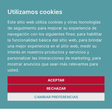
Utilizamos cookies
Este sitio web utiliza cookies y otras tecnologías
de seguimiento para mejorar su experiencia de
navegación con los siguientes fines:
para habilitar
la funcionalidad básica del sitio web
,
para brindar
una mejor experiencia en el sitio web
,
medir su
interés en nuestros productos y servicios y
personalizar las interacciones de marketing
,
para
mostrar anuncios que sean más relevantes para
usted
.
ACEPTAR
RECHAZAR
CAMBIAR PREFERENCIAS