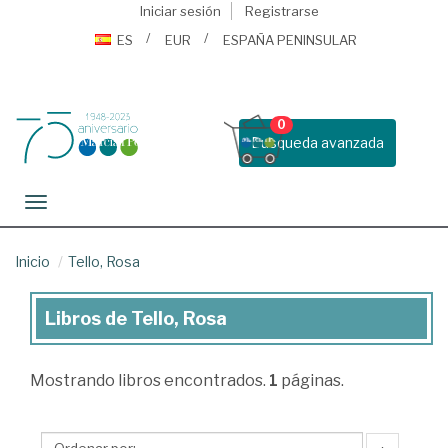
Iniciar sesión
Registrarse
ES
EUR
ESPAÑA PENINSULAR
0
Busqueda avanzada
Toggle navigation
Inicio
Tello, Rosa
Libros de Tello, Rosa
Libros
de
Mostrando
libros encontrados.
1
páginas.
Tello,
Rosa