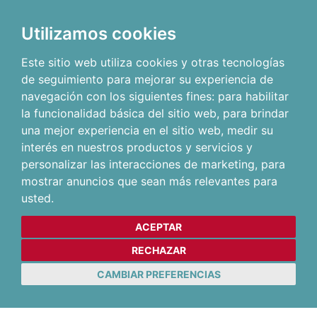
Utilizamos cookies
Este sitio web utiliza cookies y otras tecnologías
de seguimiento para mejorar su experiencia de
navegación con los siguientes fines:
para habilitar
la funcionalidad básica del sitio web
,
para brindar
una mejor experiencia en el sitio web
,
medir su
interés en nuestros productos y servicios y
personalizar las interacciones de marketing
,
para
mostrar anuncios que sean más relevantes para
usted
.
ACEPTAR
RECHAZAR
CAMBIAR PREFERENCIAS