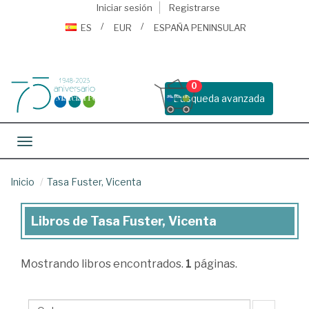
Iniciar sesión
Registrarse
ES
EUR
ESPAÑA PENINSULAR
0
Busqueda avanzada
Toggle navigation
Inicio
Tasa Fuster, Vicenta
Libros de Tasa Fuster, Vicenta
Libros
de
Mostrando
libros encontrados.
1
páginas.
Tasa
Fuster,