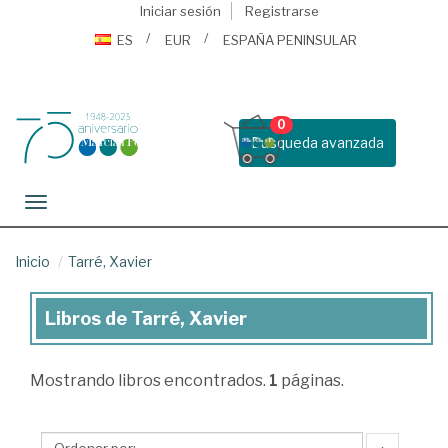
Iniciar sesión
Registrarse
ES
EUR
ESPAÑA PENINSULAR
0
Busqueda avanzada
Toggle navigation
Inicio
Tarré, Xavier
Libros de Tarré, Xavier
Libros
de
Mostrando
libros encontrados.
1
páginas.
Tarré,
Xavier