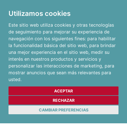
Utilizamos cookies
Este sitio web utiliza cookies y otras tecnologías
de seguimiento para mejorar su experiencia de
navegación con los siguientes fines:
para habilitar
la funcionalidad básica del sitio web
,
para brindar
una mejor experiencia en el sitio web
,
medir su
interés en nuestros productos y servicios y
personalizar las interacciones de marketing
,
para
mostrar anuncios que sean más relevantes para
usted
.
ACEPTAR
RECHAZAR
CAMBIAR PREFERENCIAS