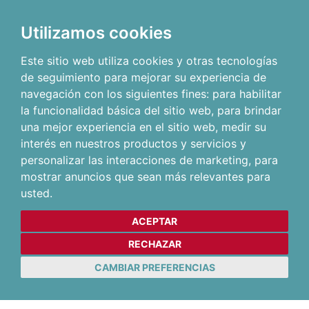
Utilizamos cookies
Este sitio web utiliza cookies y otras tecnologías
de seguimiento para mejorar su experiencia de
navegación con los siguientes fines:
para habilitar
la funcionalidad básica del sitio web
,
para brindar
una mejor experiencia en el sitio web
,
medir su
interés en nuestros productos y servicios y
personalizar las interacciones de marketing
,
para
mostrar anuncios que sean más relevantes para
usted
.
ACEPTAR
RECHAZAR
CAMBIAR PREFERENCIAS