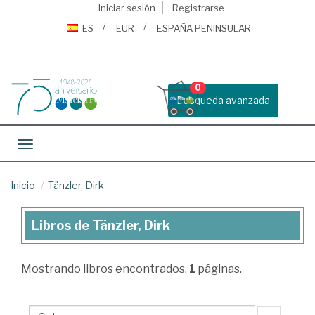
Iniciar sesión
Registrarse
ES
EUR
ESPAÑA PENINSULAR
0
Busqueda avanzada
Toggle navigation
Inicio
Tänzler, Dirk
Libros de Tänzler, Dirk
Libros
de
Mostrando
libros encontrados.
1
páginas.
Tänzler,
Dirk