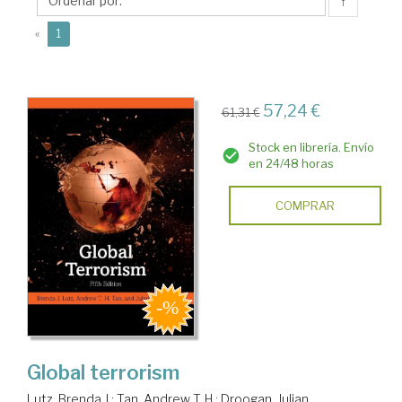
T.
↑
H.
(current)
«
1
57,24 €
61,31 €
Stock en librería. Envío
en 24/48 horas
COMPRAR
Global terrorism
Lutz, Brenda J.
;
Tan, Andrew T. H.
;
Droogan, Julian