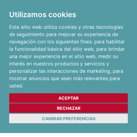
Utilizamos cookies
Este sitio web utiliza cookies y otras tecnologías
de seguimiento para mejorar su experiencia de
navegación con los siguientes fines:
para habilitar
la funcionalidad básica del sitio web
,
para brindar
una mejor experiencia en el sitio web
,
medir su
interés en nuestros productos y servicios y
personalizar las interacciones de marketing
,
para
mostrar anuncios que sean más relevantes para
usted
.
ACEPTAR
RECHAZAR
CAMBIAR PREFERENCIAS