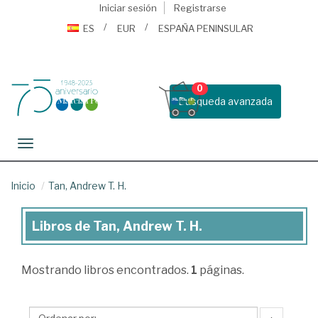
Iniciar sesión
Registrarse
ES
EUR
ESPAÑA PENINSULAR
0
Busqueda avanzada
Toggle navigation
Inicio
Tan, Andrew T. H.
Libros de Tan, Andrew T. H.
Libros
de
Mostrando
libros encontrados.
1
páginas.
Tan,
Andrew