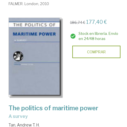
FALMER. London, 2010
177,40 €
186,74 €
Stock en librería. Envío
en 24/48 horas
COMPRAR
The politics of maritime power
a survey
Tan, Andrew T. H.