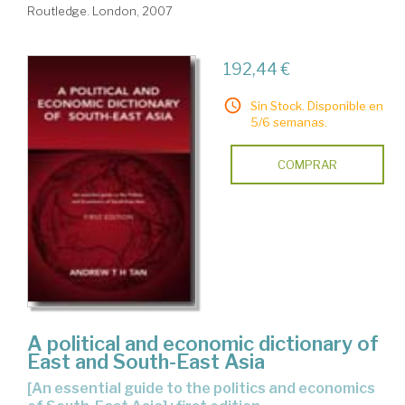
Routledge. London, 2007
192,44 €
Sin Stock. Disponible en
5/6 semanas.
COMPRAR
A political and economic dictionary of
East and South-East Asia
[an essential guide to the politics and economics