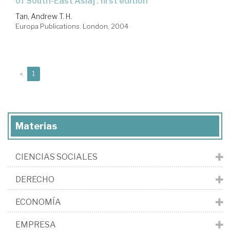
of South-East Asia] : first edition
Tan, Andrew T. H.
Europa Publications. London, 2004
(current)
«
1
Materias
CIENCIAS SOCIALES
DERECHO
ECONOMÍA
EMPRESA