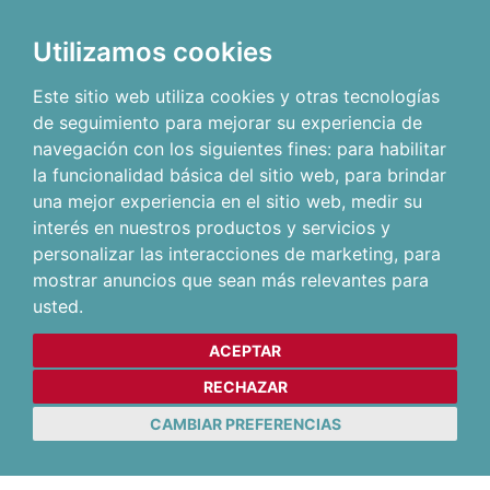
Utilizamos cookies
Este sitio web utiliza cookies y otras tecnologías
de seguimiento para mejorar su experiencia de
navegación con los siguientes fines:
para habilitar
la funcionalidad básica del sitio web
,
para brindar
una mejor experiencia en el sitio web
,
medir su
interés en nuestros productos y servicios y
personalizar las interacciones de marketing
,
para
mostrar anuncios que sean más relevantes para
usted
.
ACEPTAR
RECHAZAR
CAMBIAR PREFERENCIAS