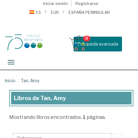
Iniciar sesión
Registrarse
ES
EUR
ESPAÑA PENINSULAR
0
Busqueda avanzada
Toggle navigation
Inicio
Tan, Amy
Libros de Tan, Amy
Libros
de
Mostrando
libros encontrados.
1
páginas.
Tan,
Amy