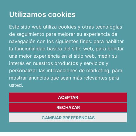
Utilizamos cookies
Este sitio web utiliza cookies y otras tecnologías
de seguimiento para mejorar su experiencia de
navegación con los siguientes fines:
para habilitar
la funcionalidad básica del sitio web
,
para brindar
una mejor experiencia en el sitio web
,
medir su
interés en nuestros productos y servicios y
personalizar las interacciones de marketing
,
para
mostrar anuncios que sean más relevantes para
usted
.
ACEPTAR
RECHAZAR
CAMBIAR PREFERENCIAS