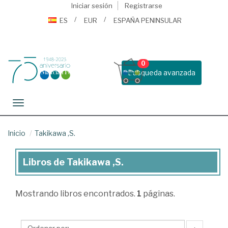
Iniciar sesión
Registrarse
ES
EUR
ESPAÑA PENINSULAR
0
Busqueda avanzada
Toggle navigation
Inicio
Takikawa ,S.
Libros de Takikawa ,S.
Libros
de
Mostrando
libros encontrados.
1
páginas.
Takikawa
,S.