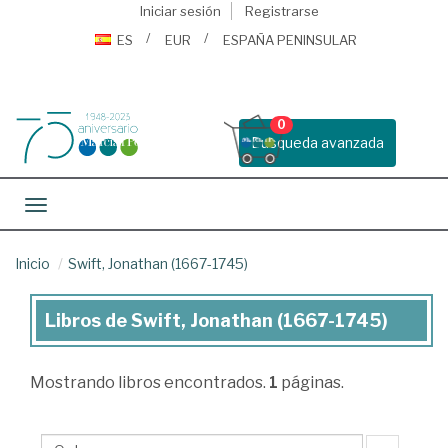
Iniciar sesión
Registrarse
ES
EUR
ESPAÑA PENINSULAR
0
Busqueda avanzada
Toggle navigation
Inicio
Swift, Jonathan (1667-1745)
Libros de Swift, Jonathan (1667-1745)
Libros
de
Mostrando
libros encontrados.
1
páginas.
Swift,
Jonathan