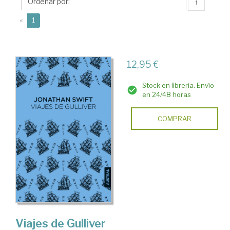
(1667-
↑
1745)
(current)
«
1
12,95 €
Stock en librería. Envío
en 24/48 horas
COMPRAR
Viajes de Gulliver