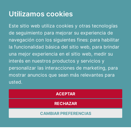
Utilizamos cookies
Este sitio web utiliza cookies y otras tecnologías
de seguimiento para mejorar su experiencia de
navegación con los siguientes fines:
para habilitar
la funcionalidad básica del sitio web
,
para brindar
una mejor experiencia en el sitio web
,
medir su
interés en nuestros productos y servicios y
personalizar las interacciones de marketing
,
para
mostrar anuncios que sean más relevantes para
usted
.
ACEPTAR
RECHAZAR
CAMBIAR PREFERENCIAS