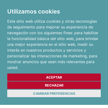
Utilizamos cookies
Este sitio web utiliza cookies y otras tecnologías
de seguimiento para mejorar su experiencia de
navegación con los siguientes fines:
para habilitar
la funcionalidad básica del sitio web
,
para brindar
una mejor experiencia en el sitio web
,
medir su
interés en nuestros productos y servicios y
personalizar las interacciones de marketing
,
para
mostrar anuncios que sean más relevantes para
usted
.
ACEPTAR
RECHAZAR
CAMBIAR PREFERENCIAS