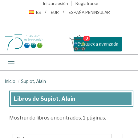
Iniciar sesión
Registrarse
ES
EUR
ESPAÑA PENINSULAR
0
Busqueda avanzada
Toggle navigation
Inicio
Supiot, Alain
Libros de Supiot, Alain
Libros
de
Mostrando
libros encontrados.
1
páginas.
Supiot,
Alain