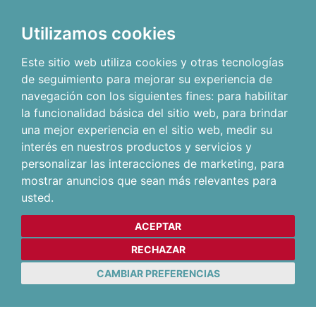
Utilizamos cookies
Este sitio web utiliza cookies y otras tecnologías
de seguimiento para mejorar su experiencia de
navegación con los siguientes fines:
para habilitar
la funcionalidad básica del sitio web
,
para brindar
una mejor experiencia en el sitio web
,
medir su
interés en nuestros productos y servicios y
personalizar las interacciones de marketing
,
para
mostrar anuncios que sean más relevantes para
usted
.
ACEPTAR
RECHAZAR
CAMBIAR PREFERENCIAS