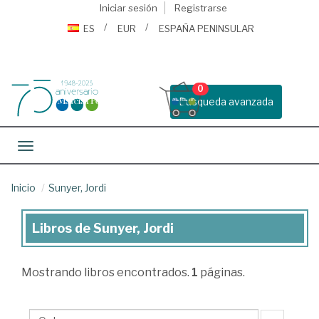
Iniciar sesión
Registrarse
ES
EUR
ESPAÑA PENINSULAR
0
Busqueda avanzada
Toggle navigation
Inicio
Sunyer, Jordi
Libros de Sunyer, Jordi
Libros
de
Mostrando
libros encontrados.
1
páginas.
Sunyer,
Jordi