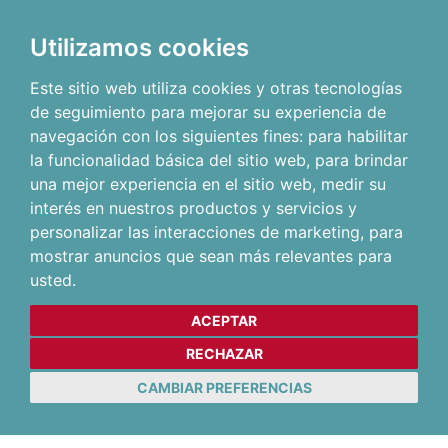
Utilizamos cookies
Este sitio web utiliza cookies y otras tecnologías
de seguimiento para mejorar su experiencia de
navegación con los siguientes fines:
para habilitar
la funcionalidad básica del sitio web
,
para brindar
una mejor experiencia en el sitio web
,
medir su
interés en nuestros productos y servicios y
personalizar las interacciones de marketing
,
para
mostrar anuncios que sean más relevantes para
usted
.
ACEPTAR
RECHAZAR
CAMBIAR PREFERENCIAS