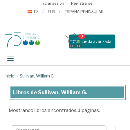
Iniciar sesión
Registrarse
ES
EUR
ESPAÑA PENINSULAR
0
Busqueda avanzada
Toggle navigation
Inicio
Sullivan, William G.
Libros de Sullivan, William G.
Libros
de
Mostrando
libros encontrados.
1
páginas.
Sullivan,
William