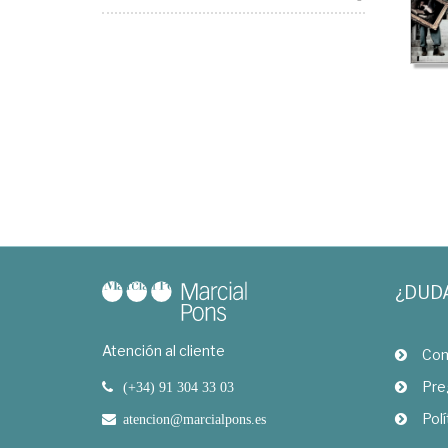
¿DUD
Atención al cliente
Com
Pre
(+34) 91 304 33 03
Polí
atencion@marcialpons.es