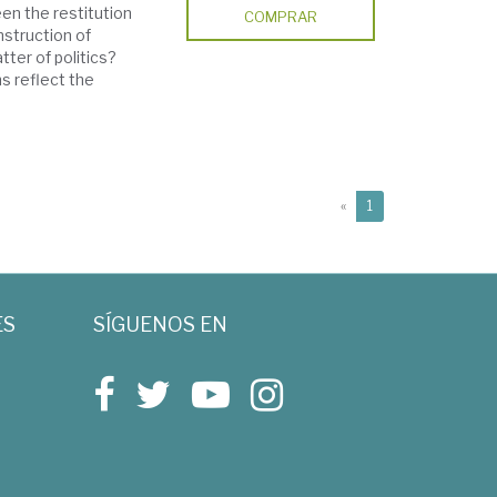
een the restitution
COMPRAR
nstruction of
tter of politics?
s reflect the
(current)
«
1
ES
SÍGUENOS EN