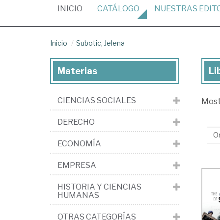
(CURRENT)
INICIO
CATÁLOGO
NUESTRAS
EDIT
Inicio
Subotic, Jelena
Materias
Li
Lib
de
CIENCIAS SOCIALES
Mos
Sub
Jel
DERECHO
ECONOMÍA
EMPRESA
HISTORIA Y CIENCIAS
HUMANAS
OTRAS CATEGORÍAS