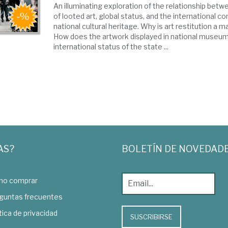
An illuminating exploration of the relationship betw
of looted art, global status, and the international co
national cultural heritage. Why is art restitution a ma
How does the artwork displayed in national museum
international status of the state ...
AS?
BOLETÍN DE NOVEDAD
o comprar
guntas frecuentes
tica de privacidad
SUSCRIBIRSE