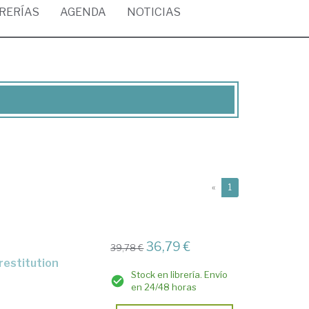
BRERÍAS
AGENDA
NOTICIAS
(current)
«
1
36,79 €
39,78 €
 restitution
Stock en librería. Envío
en 24/48 horas