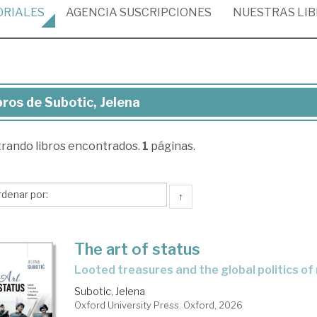
ORIALES
AGENCIA
SUSCRIPCIONES
NUESTRAS
LI
bros de Subotic, Jelena
ros
trando
libros encontrados.
1
páginas.
otic,
ena
↑
The art of status
looted treasures and the global politics of
Subotic, Jelena
Oxford University Press. Oxford, 2026