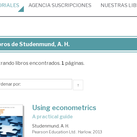
ORIALES
AGENCIA
SUSCRIPCIONES
NUESTRAS
LI
bros de Studenmund, A. H.
ros
trando
libros encontrados.
1
páginas.
udenmund,
↑
Using econometrics
a practical guide
Studenmund, A. H.
Pearson Education Ltd.. Harlow, 2013