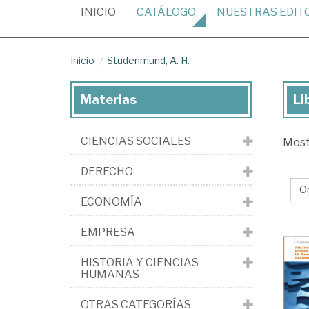
(CURRENT)
INICIO
CATÁLOGO
NUESTRAS
EDIT
Inicio
Studenmund, A. H.
Materias
Li
Lib
de
CIENCIAS SOCIALES
Mos
St
A.
DERECHO
H.
ECONOMÍA
EMPRESA
HISTORIA Y CIENCIAS
HUMANAS
OTRAS CATEGORÍAS