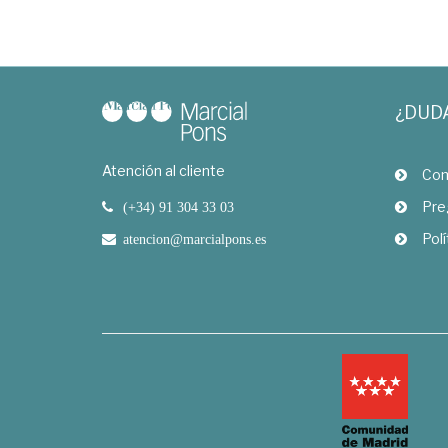
¿DUD
Atención al cliente
Com
Pre
(+34) 91 304 33 03
Polí
atencion@marcialpons.es