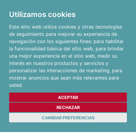
Utilizamos cookies
Este sitio web utiliza cookies y otras tecnologías
de seguimiento para mejorar su experiencia de
navegación con los siguientes fines:
para habilitar
la funcionalidad básica del sitio web
,
para brindar
una mejor experiencia en el sitio web
,
medir su
interés en nuestros productos y servicios y
personalizar las interacciones de marketing
,
para
mostrar anuncios que sean más relevantes para
usted
.
ACEPTAR
RECHAZAR
CAMBIAR PREFERENCIAS