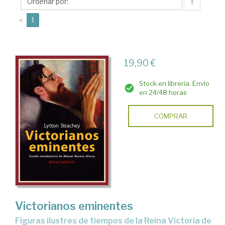
(1880-
↑
1931)
(current)
«
1
19,90 €
Stock en librería. Envío
en 24/48 horas
COMPRAR
Victorianos eminentes
Figuras ilustres de tiempos de la Reina Victoria de