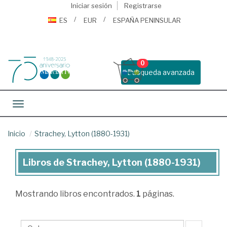
Iniciar sesión
Registrarse
ES
EUR
ESPAÑA PENINSULAR
0
Busqueda avanzada
Toggle navigation
Inicio
Strachey, Lytton (1880-1931)
Libros de Strachey, Lytton (1880-1931)
Libros
de
Mostrando
libros encontrados.
1
páginas.
Strachey,
Lytton