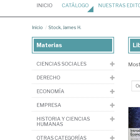
(CURRENT)
INICIO
CATÁLOGO
NUESTRAS
EDIT
Inicio
Stock, James H.
Materias
Li
Lib
de
CIENCIAS SOCIALES
Mos
Sto
Ja
DERECHO
H.
ECONOMÍA
EMPRESA
HISTORIA Y CIENCIAS
HUMANAS
OTRAS CATEGORÍAS