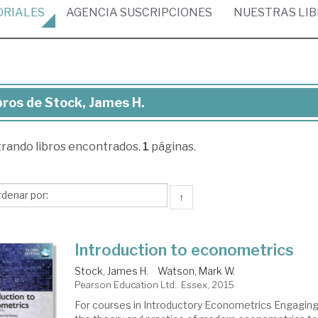
ORIALES
AGENCIA
SUSCRIPCIONES
NUESTRAS
LI
bros de Stock, James H.
ros
trando
libros encontrados.
1
páginas.
ck,
mes
↑
Introduction to econometrics
Stock, James H.
Watson, Mark W.
Pearson Education Ltd.. Essex, 2015
For courses in Introductory Econometrics Engaging 