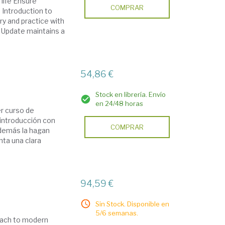
life Ensure
COMPRAR
 Introduction to
y and practice with
n Update maintains a
54,86 €
Stock en librería. Envío
en 24/48 horas
r curso de
introducción con
COMPRAR
además la hagan
nta una clara
94,59 €
Sin Stock. Disponible en
5/6 semanas.
oach to modern