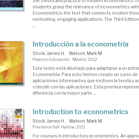
the theory and practice of modern econometrics to 
students grasp the relevance of econometrics with
Econometrics-the text that connects modern theor
motivating, engaging applications. The Third Editio
...
Introducción a la econometría
Stock, James H.
Watson, Mark M.
Pearson Educación . Madrid, 2012
Este texto está diseñado para adaptarse a un prime
Econometría. Para esto hemos creado un curso de 
aplicaciones interesantes que motiven la teoría y 
coincidir con las aplicaciones. Esta premisa represe
diferencia con la mayor parte ...
Introduction to econometrics
Stock, James H.
Watson, Mark M.
Prentince Hall. Harlow, 2011
For courses in introductory econometrics. An appr