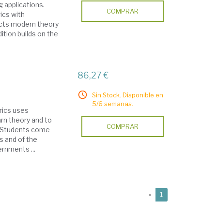
 applications.
COMPRAR
ics with
ects modern theory
ition builds on the
86,27 €
Sin Stock. Disponible en
5/6 semanas.
rics uses
arn theory and to
COMPRAR
y. Students come
s and of the
rnments ...
(current)
«
1