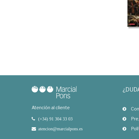
¿DUD
Atención al cliente
Com
Pre
(+34) 91 304 33 03
Polí
atencion@marcialpons.es