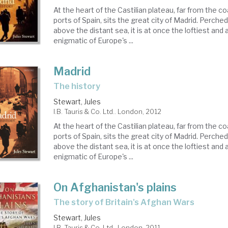
At the heart of the Castilian plateau, far from the c
ports of Spain, sits the great city of Madrid. Perch
above the distant sea, it is at once the loftiest and
enigmatic of Europe's ...
Madrid
the history
Stewart, Jules
I.B. Tauris & Co. Ltd.. London, 2012
At the heart of the Castilian plateau, far from the c
ports of Spain, sits the great city of Madrid. Perch
above the distant sea, it is at once the loftiest and
enigmatic of Europe's ...
On Afghanistan's plains
the story of Britain's Afghan Wars
Stewart, Jules
I.B. Tauris & Co. Ltd.. London, 2011