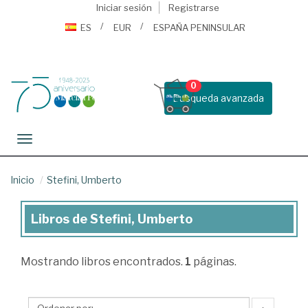
Iniciar sesión
Registrarse
ES
EUR
ESPAÑA PENINSULAR
0
Busqueda avanzada
Toggle navigation
Inicio
Stefini, Umberto
Libros de Stefini, Umberto
Libros
de
Mostrando
libros encontrados.
1
páginas.
Stefini,
Umberto