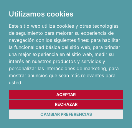
Utilizamos cookies
Este sitio web utiliza cookies y otras tecnologías
de seguimiento para mejorar su experiencia de
navegación con los siguientes fines:
para habilitar
la funcionalidad básica del sitio web
,
para brindar
una mejor experiencia en el sitio web
,
medir su
interés en nuestros productos y servicios y
personalizar las interacciones de marketing
,
para
mostrar anuncios que sean más relevantes para
usted
.
ACEPTAR
RECHAZAR
CAMBIAR PREFERENCIAS