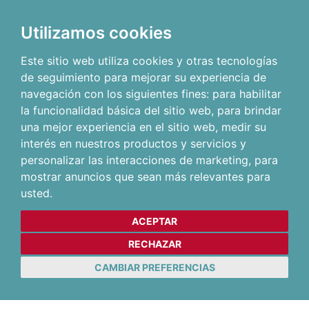
Utilizamos cookies
Este sitio web utiliza cookies y otras tecnologías
de seguimiento para mejorar su experiencia de
navegación con los siguientes fines:
para habilitar
la funcionalidad básica del sitio web
,
para brindar
una mejor experiencia en el sitio web
,
medir su
interés en nuestros productos y servicios y
personalizar las interacciones de marketing
,
para
mostrar anuncios que sean más relevantes para
usted
.
ACEPTAR
RECHAZAR
CAMBIAR PREFERENCIAS