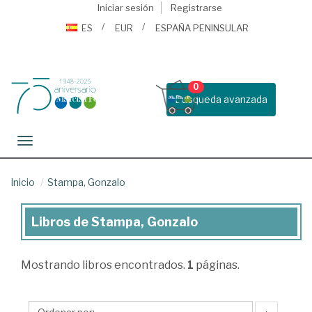
Iniciar sesión
Registrarse
ES
EUR
ESPAÑA PENINSULAR
0
Busqueda avanzada
Toggle navigation
Inicio
Stampa, Gonzalo
Libros de Stampa, Gonzalo
Libros
de
Mostrando
libros encontrados.
1
páginas.
Stampa,
Gonzalo