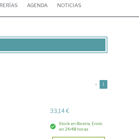
BRERÍAS
AGENDA
NOTICIAS
(current)
«
1
33,14 €
Stock en librería. Envío
en 24/48 horas