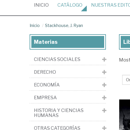
(CURRENT)
INICIO
CATÁLOGO
NUESTRAS
EDIT
Inicio
Stackhouse, J. Ryan
Materias
Li
Lib
de
CIENCIAS SOCIALES
Mos
St
J.
DERECHO
Ry
ECONOMÍA
EMPRESA
HISTORIA Y CIENCIAS
HUMANAS
OTRAS CATEGORÍAS