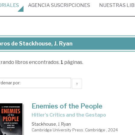
ORIALES
AGENCIA
SUSCRIPCIONES
NUESTRAS
LI
bros de Stackhouse, J. Ryan
ros
trando
libros encontrados.
1
páginas.
ackhouse,
an
↑
Enemies of the People
Hitler's Critics and the Gestapo
Stackhouse, J. Ryan
Cambridge University Press. Cambridge , 2024