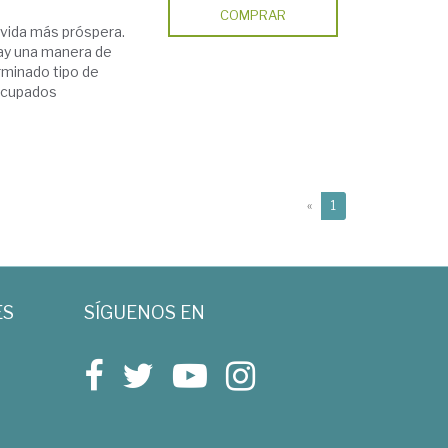
COMPRAR
 vida más próspera.
ay una manera de
erminado tipo de
 ocupados
(current)
«
1
ES
SÍGUENOS EN