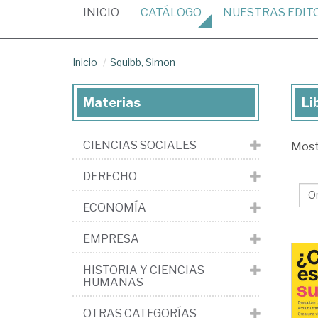
(CURRENT)
INICIO
CATÁLOGO
NUESTRAS
EDIT
Inicio
Squibb, Simon
Materias
Li
Lib
de
CIENCIAS SOCIALES
Mos
Squ
Si
DERECHO
ECONOMÍA
EMPRESA
HISTORIA Y CIENCIAS
HUMANAS
OTRAS CATEGORÍAS