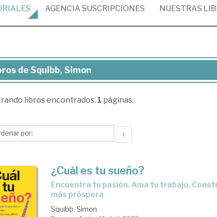
ORIALES
AGENCIA
SUSCRIPCIONES
NUESTRAS
LI
bros de Squibb, Simon
ros
trando
libros encontrados.
1
páginas.
ibb,
mon
↑
¿Cuál es tu sueño?
Encuentra tu pasión. Ama tu trabajo. Construye una vida
más próspera
Squibb, Simon