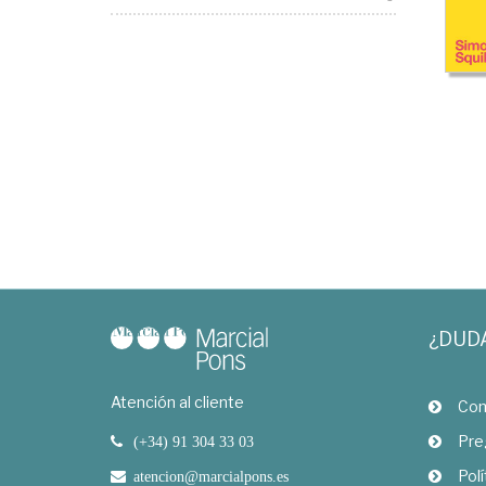
¿DUD
Atención al cliente
Com
Pre
(+34) 91 304 33 03
Polí
atencion@marcialpons.es