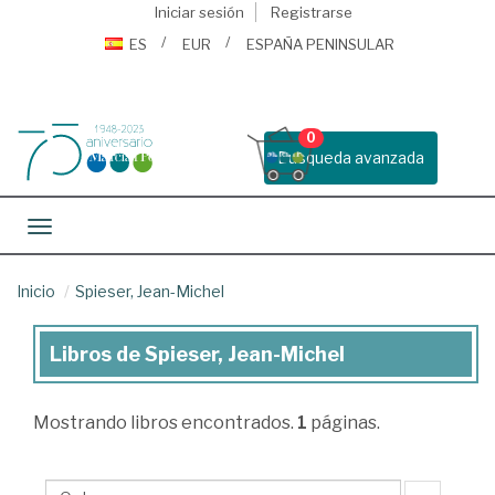
Iniciar sesión
Registrarse
ES
EUR
ESPAÑA PENINSULAR
0
Busqueda avanzada
Toggle navigation
Inicio
Spieser, Jean-Michel
Libros de Spieser, Jean-Michel
Libros
de
Mostrando
libros encontrados.
1
páginas.
Spieser,
Jean-