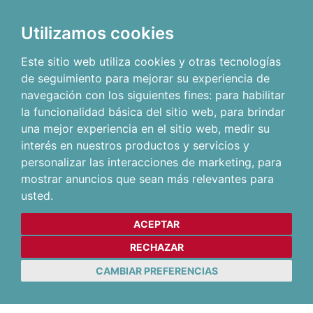
Utilizamos cookies
Este sitio web utiliza cookies y otras tecnologías
de seguimiento para mejorar su experiencia de
navegación con los siguientes fines:
para habilitar
la funcionalidad básica del sitio web
,
para brindar
una mejor experiencia en el sitio web
,
medir su
interés en nuestros productos y servicios y
personalizar las interacciones de marketing
,
para
mostrar anuncios que sean más relevantes para
usted
.
ACEPTAR
RECHAZAR
CAMBIAR PREFERENCIAS