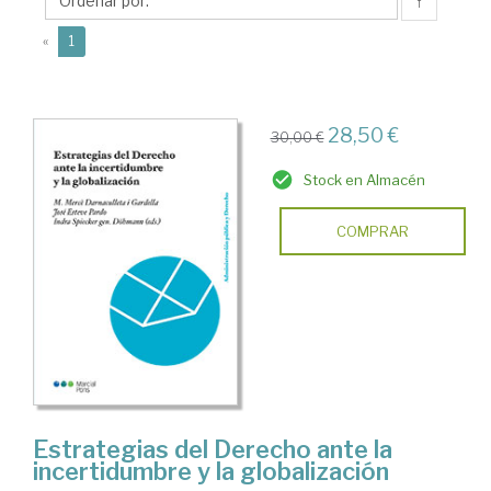
Döhmann,
↑
Indra
(current)
«
1
28,50 €
30,00 €
Stock en Almacén
COMPRAR
Estrategias del Derecho ante la
incertidumbre y la globalización