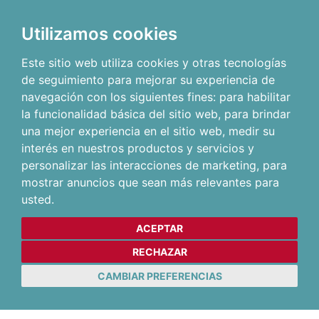
Utilizamos cookies
Este sitio web utiliza cookies y otras tecnologías
de seguimiento para mejorar su experiencia de
navegación con los siguientes fines:
para habilitar
la funcionalidad básica del sitio web
,
para brindar
una mejor experiencia en el sitio web
,
medir su
interés en nuestros productos y servicios y
personalizar las interacciones de marketing
,
para
mostrar anuncios que sean más relevantes para
usted
.
ACEPTAR
RECHAZAR
CAMBIAR PREFERENCIAS