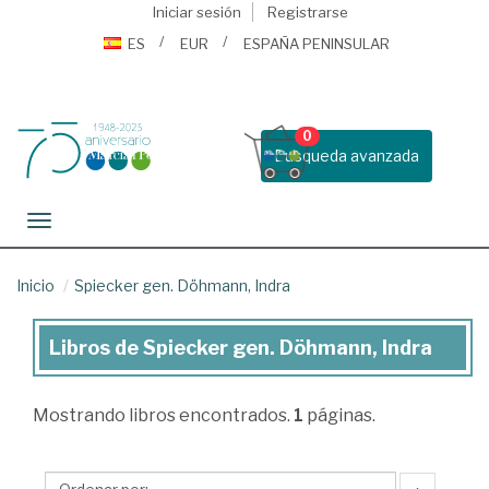
Iniciar sesión
Registrarse
ES
EUR
ESPAÑA PENINSULAR
0
Busqueda avanzada
Toggle navigation
Inicio
Spiecker gen. Döhmann, Indra
Libros de Spiecker gen. Döhmann, Indra
Libros
de
Mostrando
libros encontrados.
1
páginas.
Spiecker
gen.