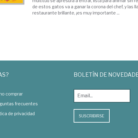
multitud se apresura a entrar, lista para animar sin 
de estos gatos va a ganar la corona del chef, y las l
restaurante brillante, ¡es muy importante ...
AS?
BOLETÍN DE NOVEDAD
o comprar
guntas frecuentes
tica de privacidad
SUSCRIBIRSE