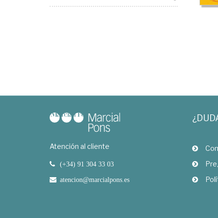
¿DUD
Atención al cliente
Com
Pre
(+34) 91 304 33 03
Polí
atencion@marcialpons.es