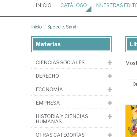
(CURRENT)
INICIO
CATÁLOGO
NUESTRAS
EDIT
Inicio
Speedie, Sarah
Materias
Li
Lib
de
CIENCIAS SOCIALES
Mos
Spe
Sa
DERECHO
ECONOMÍA
EMPRESA
HISTORIA Y CIENCIAS
HUMANAS
OTRAS CATEGORÍAS