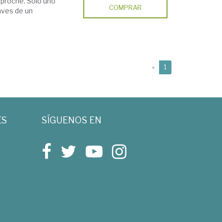
reproche. Sólo uno
COMPRAR
laves de un
(current)
«
1
ES
SÍGUENOS EN