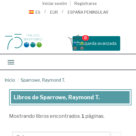
Iniciar sesión
Registrarse
ES
EUR
ESPAÑA PENINSULAR
0
Busqueda avanzada
Toggle navigation
Inicio
Sparrowe, Raymond T.
Libros de Sparrowe, Raymond T.
Libros
de
Mostrando
libros encontrados.
1
páginas.
Sparrowe,
Raymond