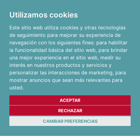
Utilizamos cookies
Este sitio web utiliza cookies y otras tecnologías
de seguimiento para mejorar su experiencia de
navegación con los siguientes fines:
para habilitar
la funcionalidad básica del sitio web
,
para brindar
una mejor experiencia en el sitio web
,
medir su
interés en nuestros productos y servicios y
personalizar las interacciones de marketing
,
para
mostrar anuncios que sean más relevantes para
usted
.
ACEPTAR
RECHAZAR
CAMBIAR PREFERENCIAS