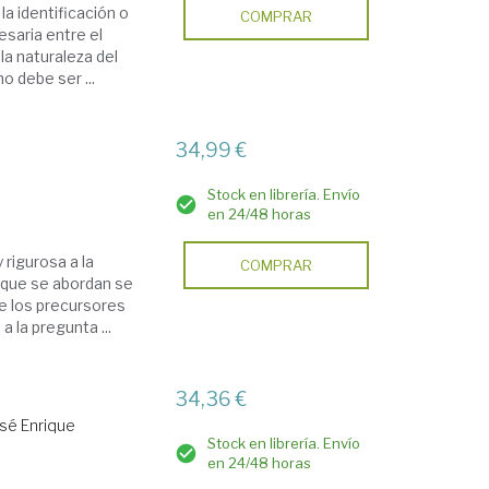
a identificación o
COMPRAR
esaria entre el
 la naturaleza del
o debe ser ...
34,99 €
Stock en librería. Envío
en 24/48 horas
 rigurosa a la
COMPRAR
 que se abordan se
e los precursores
a la pregunta ...
34,36 €
osé Enrique
Stock en librería. Envío
en 24/48 horas