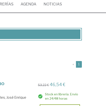
BRERÍAS
AGENDA
NOTICIAS
(current)
«
1
ho
46,54 €
53,22 €
Stock en librería. Envío
les, José Enrique
en 24/48 horas