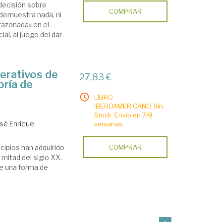
 decisión sobre
COMPRAR
 demuestra nada, ni
razonada» en el
al, al juego del dar
erativos de
27,83 €
oría de
LIBRO
IBEROAMERICANO. Sin
Stock. Envío en 7/8
osé Enrique
semanas.
ncipios han adquirido
COMPRAR
 mitad del siglo XX.
de una forma de