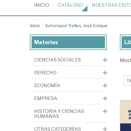
(CURRENT)
INICIO
CATÁLOGO
NUESTRAS
EDIT
Inicio
Sotomayor Trelles, José Enrique
Materias
Li
Lib
de
CIENCIAS SOCIALES
Mos
So
Tre
DERECHO
Jo
ECONOMÍA
En
EMPRESA
HISTORIA Y CIENCIAS
HUMANAS
OTRAS CATEGORÍAS