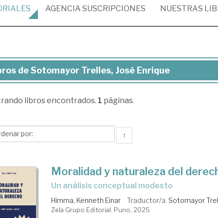
ORIALES
AGENCIA
SUSCRIPCIONES
NUESTRAS
LI
bros de Sotomayor Trelles, José Enrique
ros
trando
libros encontrados.
1
páginas.
tomayor
lles,
sé
↑
rique
Moralidad y naturaleza del derec
un análisis conceptual modesto
Himma, Kenneth Einar
Traductor/a.
Sotomayor Trel
Zela Grupo Editorial. Puno, 2025