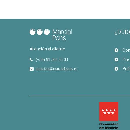
¿DUD
Atención al cliente
Com
Pre
(+34) 91 304 33 03
Polí
atencion@marcialpons.es