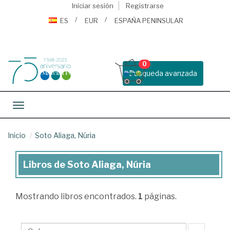
Iniciar sesión
Registrarse
ES
EUR
ESPAÑA PENINSULAR
0
Busqueda avanzada
Toggle navigation
Inicio
Soto Aliaga, Núria
Libros de Soto Aliaga, Núria
Libros
de
Mostrando
libros encontrados.
1
páginas.
Soto
Aliaga,