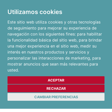
Utilizamos cookies
Este sitio web utiliza cookies y otras tecnologías
de seguimiento para mejorar su experiencia de
navegación con los siguientes fines:
para habilitar
la funcionalidad básica del sitio web
,
para brindar
una mejor experiencia en el sitio web
,
medir su
interés en nuestros productos y servicios y
personalizar las interacciones de marketing
,
para
mostrar anuncios que sean más relevantes para
usted
.
ACEPTAR
RECHAZAR
CAMBIAR PREFERENCIAS