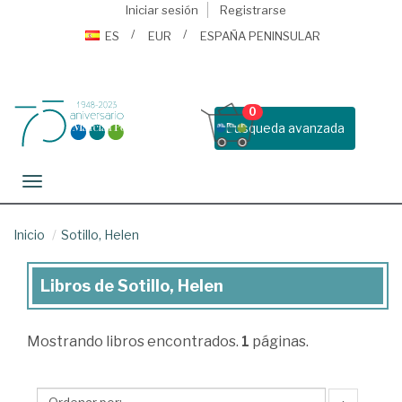
Iniciar sesión
Registrarse
ES
EUR
ESPAÑA PENINSULAR
0
Busqueda avanzada
Toggle navigation
Inicio
Sotillo, Helen
Libros de Sotillo, Helen
Libros
de
Mostrando
libros encontrados.
1
páginas.
Sotillo,
Helen