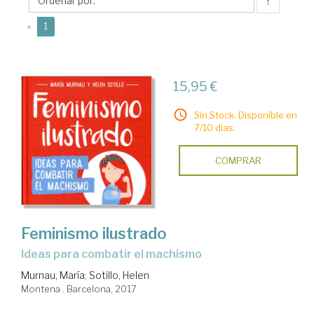
↑
(current)
«
1
15,95 €
Sin Stock. Disponible en
7/10 días.
COMPRAR
Feminismo ilustrado
ideas para combatir el machismo
Murnau, María
;
Sotillo, Helen
Montena . Barcelona, 2017