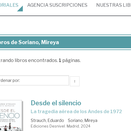
ORIALES
AGENCIA
SUSCRIPCIONES
NUESTRAS
LI
bros de Soriano, Mireya
ros
trando
libros encontrados.
1
páginas.
iano,
reya
↑
Desde el silencio
la tragedia aérea de los Andes de 1972
Strauch, Eduardo
Soriano, Mireya
Ediciones Desnivel. Madrid, 2024