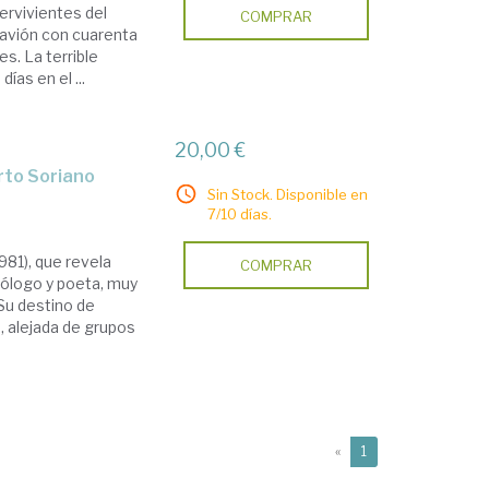
ervivientes del
COMPRAR
 avión con cuarenta
s. La terrible
ías en el ...
20,00 €
erto Soriano
Sin Stock. Disponible en
7/10 días.
981), que revela
COMPRAR
ólogo y poeta, muy
Su destino de
n, alejada de grupos
(current)
«
1