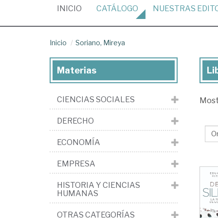
(CURRENT)
INICIO
CATÁLOGO
NUESTRAS
EDIT
Inicio
Soriano, Mireya
Materias
Li
Lib
de
CIENCIAS SOCIALES
Mos
Sor
Mi
DERECHO
ECONOMÍA
EMPRESA
HISTORIA Y CIENCIAS
HUMANAS
OTRAS CATEGORÍAS