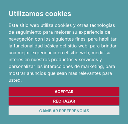
Utilizamos cookies
Este sitio web utiliza cookies y otras tecnologías
de seguimiento para mejorar su experiencia de
navegación con los siguientes fines:
para habilitar
la funcionalidad básica del sitio web
,
para brindar
una mejor experiencia en el sitio web
,
medir su
interés en nuestros productos y servicios y
personalizar las interacciones de marketing
,
para
mostrar anuncios que sean más relevantes para
usted
.
ACEPTAR
RECHAZAR
CAMBIAR PREFERENCIAS