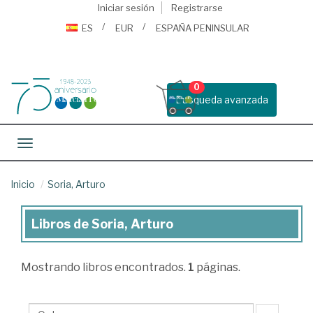
Iniciar sesión
Registrarse
ES
EUR
ESPAÑA PENINSULAR
0
Busqueda avanzada
Toggle navigation
Inicio
Soria, Arturo
Libros de Soria, Arturo
Libros
de
Mostrando
libros encontrados.
1
páginas.
Soria,
Arturo